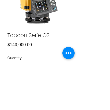
Topcon Serie OS
Price
$140,000.00
Quantity
*
Add to Cart
Topcon OS-205 con sofwate 
magnet field