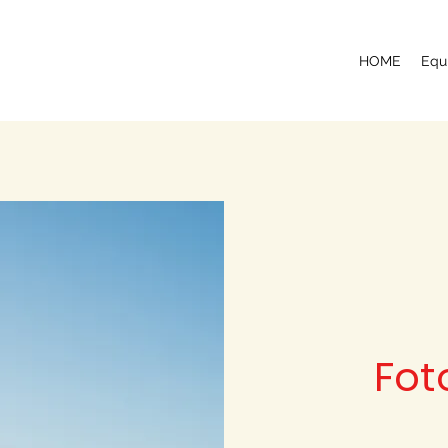
HOME
Equ
Fot