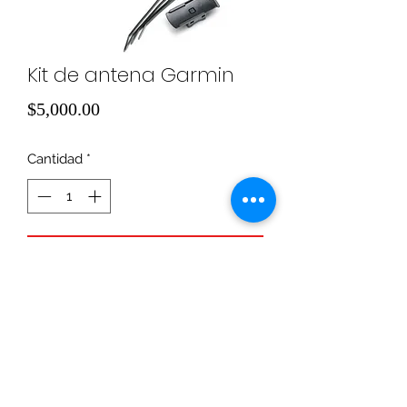
Kit de antena Garmin
Precio
$5,000.00
Cantidad
*
Agregar al carrito
Con esta antena puedes adaptarsela 
al Garmin Map 64 obteniendo mejor 
posicionamiento con errores 
menores a 1 m. Incluye baston de 
2.15