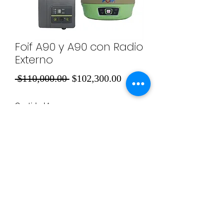
Foif A90 y A90 con Radio
Externo
Precio
Precio
 $110,000.00 
$102,300.00
de
Cantidad
*
oferta
Agregar al carrito